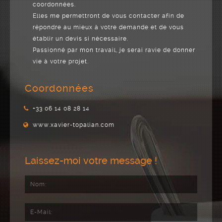
coordonnées.
Elles me permettront de vous contacter afin de
répondre au mieux à votre demande et de vous
établir un devis si nécessaire.
Passionné par mon travail, je serai ravie de donner
vie à votre projet.
Coordonnées
+33 06 14 08 28 14
www.xavier-topalian.com
Laissez-moi votre message !