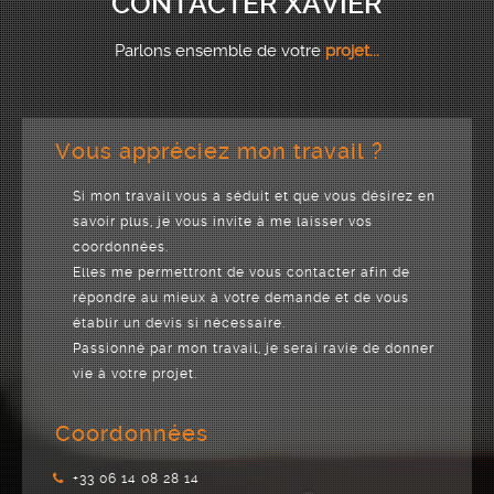
CONTACTER XAVIER
Parlons ensemble de votre
projet...
Vous appréciez mon travail ?
Si mon travail vous a séduit et que vous désirez en
savoir plus, je vous invite à me laisser vos
coordonnées.
Elles me permettront de vous contacter afin de
répondre au mieux à votre demande et de vous
établir un devis si nécessaire.
Passionné par mon travail, je serai ravie de donner
vie à votre projet.
Coordonnées
+33 06 14 08 28 14