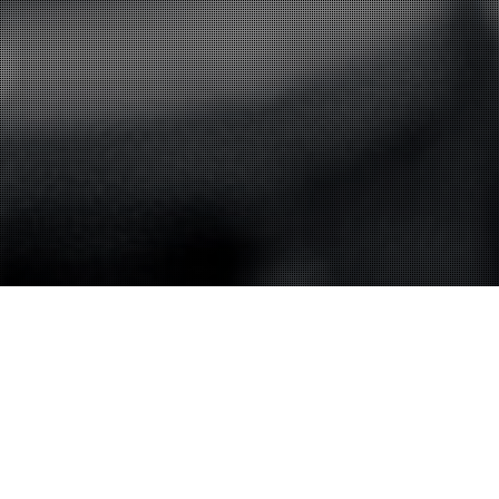
PORTFOLIO CORPORATE
Le but ici est de communiquer autour de l’image de votre
entreprise, d’obtenir des clichés propres et professionnels